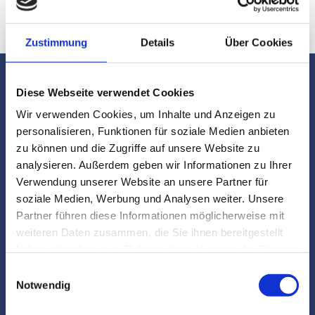
Zustimmung
Details
Über Cookies
Diese Webseite verwendet Cookies
Wir verwenden Cookies, um Inhalte und Anzeigen zu
personalisieren, Funktionen für soziale Medien anbieten
zu können und die Zugriffe auf unsere Website zu
analysieren. Außerdem geben wir Informationen zu Ihrer
Verwendung unserer Website an unsere Partner für
soziale Medien, Werbung und Analysen weiter. Unsere
Partner führen diese Informationen möglicherweise mit
weiteren Daten zusammen, die Sie ihnen bereitgestellt
GUTACHTEN
haben oder die sie im Rahmen Ihrer Nutzung der Dienste
gesammelt haben.
Unfallgutachten
Einwilligungsauswahl
Notwendig
Oldtimergutachten
Technische Gutachten