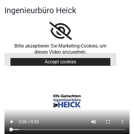
h
Ingenieurbüro Heick
r
e
S
a
c
Bitte akzeptieren Sie Marketing-Cookies, um
h
dieses Video anzusehen.
v
Accept cookies
e
r
s
t
a
n
d