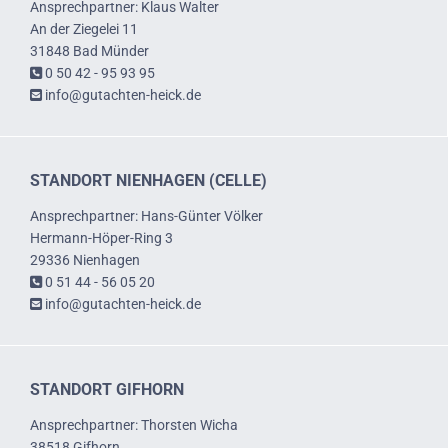
Ansprechpartner: Klaus Walter
An der Ziegelei 11
31848 Bad Münder
0 50 42 - 95 93 95

info@gutachten-heick.de

STANDORT NIENHAGEN (CELLE)
Ansprechpartner: Hans-Günter Völker
Hermann-Höper-Ring 3
29336 Nienhagen
0 51 44 - 56 05 20

info@gutachten-heick.de

STANDORT GIFHORN
Ansprechpartner: Thorsten Wicha
38518 Gifhorn