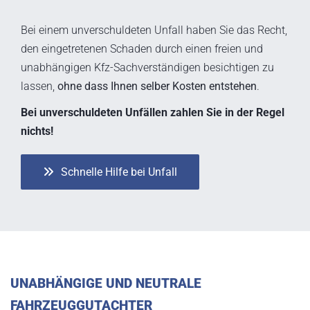
T
E
Bei einem unverschuldeten Unfall haben Sie das Recht,
N
den eingetretenen Schaden durch einen freien und
S
unabhängigen Kfz-Sachverständigen besichtigen zu
E
lassen,
ohne dass Ihnen selber Kosten entstehen
.
I
Bei unverschuldeten Unfällen zahlen Sie in der Regel
T
nichts!
1
9
Schnelle Hilfe bei Unfall
8
2
4
0
J
UNABHÄNGIGE UND NEUTRALE
a
FAHRZEUGGUTACHTER