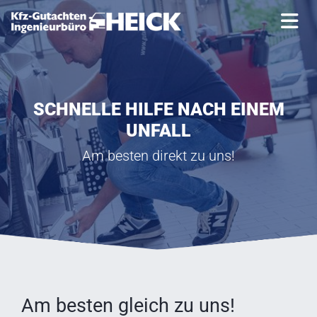
Zum Inhalt springen
K
SCHNELLE HILFE NACH EINEM
F
UNFALL
Z
Am besten direkt zu uns!
-
G
U
T
A
C
H
Am besten gleich zu uns!