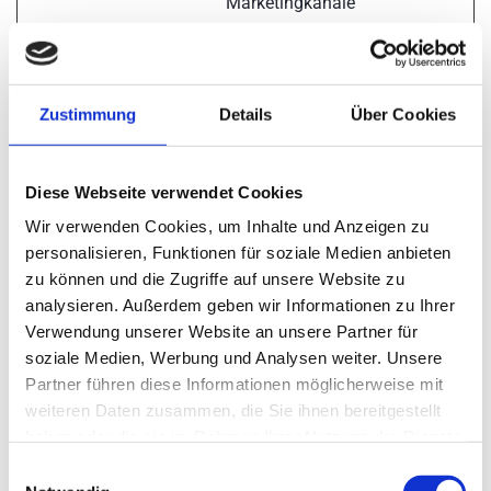
Marketingkanäle
hinweg.
_ga_#
Google
Wird verwendet, um
2 Jahre
Daten zu Google
Zustimmung
Details
Über Cookies
Analytics über das
Gerät und das
Verhalten des
Diese Webseite verwendet Cookies
Besuchers zu
Wir verwenden Cookies, um Inhalte und Anzeigen zu
senden. Erfasst den
personalisieren, Funktionen für soziale Medien anbieten
zu können und die Zugriffe auf unsere Website zu
Besucher über
analysieren. Außerdem geben wir Informationen zu Ihrer
Geräte und
Verwendung unserer Website an unsere Partner für
Marketingkanäle
soziale Medien, Werbung und Analysen weiter. Unsere
hinweg.
Partner führen diese Informationen möglicherweise mit
_gcl_au
Google
Wird von Google
3
weiteren Daten zusammen, die Sie ihnen bereitgestellt
haben oder die sie im Rahmen Ihrer Nutzung der Dienste
AdSense zum
Monate
gesammelt haben.
Experimentieren mit
E