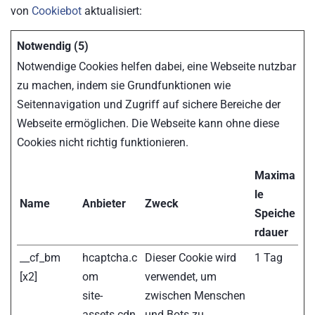
von
Cookiebot
aktualisiert:
Notwendig (5)
Notwendige Cookies helfen dabei, eine Webseite nutzbar
zu machen, indem sie Grundfunktionen wie
Seitennavigation und Zugriff auf sichere Bereiche der
Webseite ermöglichen. Die Webseite kann ohne diese
Cookies nicht richtig funktionieren.
Maxima
le
Name
Anbieter
Zweck
Speiche
rdauer
__cf_bm
hcaptcha.c
Dieser Cookie wird
1 Tag
[x2]
om
verwendet, um
site-
zwischen Menschen
assets.cdn
und Bots zu